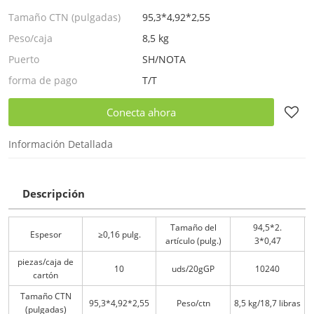
Tamaño CTN (pulgadas)
95,3*4,92*2,55
Peso/caja
8,5 kg
Puerto
SH/NOTA
forma de pago
T/T
Conecta ahora
Información Detallada
Descripción
Tamaño del
94,5*2.
Espesor
≥0,16 pulg.
artículo (pulg.)
3*0,47
piezas/caja de
10
uds/20gGP
10240
cartón
Tamaño CTN
95,3*4,92*2,55
Peso/ctn
8,5 kg/18,7 libras
(pulgadas)