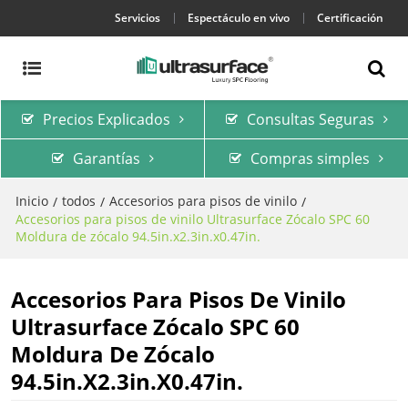
Servicios
Espectáculo en vivo
Certificación
Precios Explicados
Consultas Seguras
Garantías
Compras simples
Inicio
todos
Accesorios para pisos de vinilo
/
/
/
Accesorios para pisos de vinilo Ultrasurface Zócalo SPC 60
Moldura de zócalo 94.5in.x2.3in.x0.47in.
Accesorios Para Pisos De Vinilo
Ultrasurface Zócalo SPC 60
Moldura De Zócalo
94.5in.x2.3in.x0.47in.