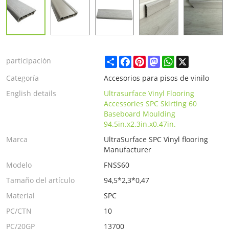
Share
Facebook
Pinterest
Mastodon
WhatsApp
X
participación
Categoría
Accesorios para pisos de vinilo
English details
Ultrasurface Vinyl Flooring
Accessories SPC Skirting 60
Baseboard Moulding
94.5in.x2.3in.x0.47in.
Marca
UltraSurface SPC Vinyl flooring
Manufacturer
Modelo
FNSS60
Tamaño del artículo
94,5*2,3*0,47
Material
SPC
PC/CTN
10
PC/20GP
13700