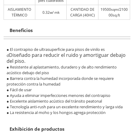
pies cuadrados
AISLAMIENTO
CANTIDAD DE
19500sqm/2100
0.32w/ mk
TÉRMICO
CARGA (40HC)
00sq.ft
Beneficios
● El contrapiso de ultrasuperficie para pisos de vinilo es
Diseñado para reducir el ruido y amortiguar debajo
d
del piso.
● Resistente al aplastamiento, duradero y de alto rendimiento
acústico debajo del piso
● Barrera contra la humedad incorporada donde se requiere
protección contra la humedad
● Fácil de usar
● Ayuda a eliminar imperfecciones menores del contrapiso
● Excelente aislamiento acústico del tránsito peatonal
● Tecnología anti-rush para un excelente ​rendimiento y larga vida
● La resistencia al moho y los hongos agrega protección
Exhibición de productos