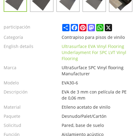
Share
Facebook
Pinterest
Mastodon
WhatsApp
X
participación
Categoría
Contrapiso para pisos de vinilo
English details
Ultrasurface EVA Vinyl Flooring
Underlayment For SPC LVT Vinyl
Flooring
Marca
UltraSurface SPC Vinyl flooring
Manufacturer
Modelo
EVA30-6
Descripción
EVA de 3 mm con película de PE
de 0,06 mm
Material
Etileno acetato de vinilo
Paquete
Desnudo/Palet/Cartón
Solicitud
Pared, base de suelo
Función
Aislamiento acústico