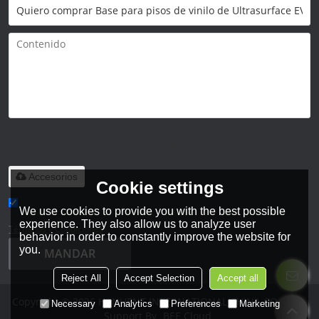
Solo admite
.rar/.zip/.jpg/.png/.gif/.doc/.xls/.pdf,
máximo 20M
Accesorios
Cookie settings
We use cookies to provide you with the best possible
He leido y acepto los Términos y Condiciones de este servicio,
experience. They also allow us to analyze user
Términos y Condiciones
behavior in order to constantly improve the website for
you.
MANDAR
Reject All
Accept Selection
Accept all
Copyright © 2026
HANHENT INTERNATIONAL CHINA CO., LTD.
Necessary
Analytics
Preferences
Marketing
Support By
BEE Cloud