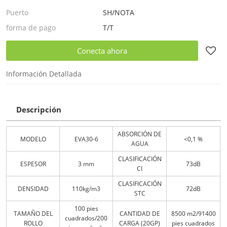
Puerto
SH/NOTA
forma de pago
T/T
Conecta ahora
Información Detallada
Descripción
ABSORCIÓN DE
MODELO
EVA30-6
<0,1 %
AGUA
CLASIFICACIÓN
ESPESOR
3 mm
73dB
CI
CLASIFICACIÓN
DENSIDAD
110kg/m3
72dB
STC
100 pies
TAMAÑO DEL
CANTIDAD DE
8500 m2/91400
cuadrados/200
ROLLO
CARGA (20GP)
pies cuadrados