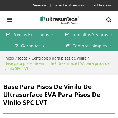
Servicios
Espectáculo en vivo
Certificación
Precios Explicados
Consultas Seguras
Garantías
Compras simples
Inicio
todos
Contrapiso para pisos de vinilo
/
/
/
Base para pisos de vinilo de Ultrasurface EVA para pisos de
vinilo SPC LVT
Base Para Pisos De Vinilo De
Ultrasurface EVA Para Pisos De
Vinilo SPC LVT