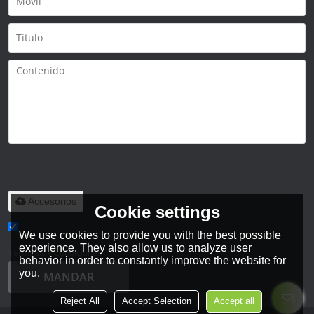
Solo admite
.rar/.zip/.jpg/.png/.gif/.doc/.xls/.pdf,
máximo 20M
Accesorios
Cookie settings
We use cookies to provide you with the best possible
He leido y acepto los Términos y Condiciones de este servicio,
experience. They also allow us to analyze user
Términos y Condiciones
behavior in order to constantly improve the website for
you.
MANDAR
Reject All
Accept Selection
Accept all