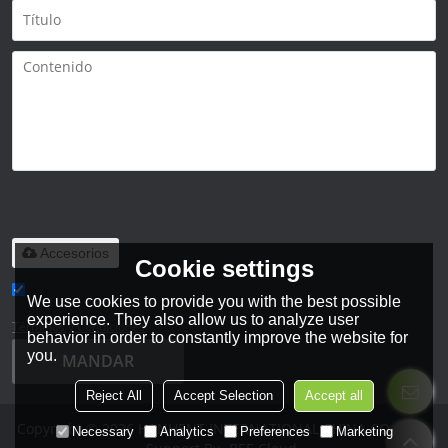
Solo admite
.rar/.zip/.jpg/.png/.gif/.doc/.xls/.pdf,
máximo 20M
Accesorios
Cookie settings
We use cookies to provide you with the best possible
He leido y acepto los Términos y Condiciones de este servicio,
experience. They also allow us to analyze user
Términos y Condiciones
behavior in order to constantly improve the website for
you.
MANDAR
Reject All
Accept Selection
Accept all
Copyright © 2026
HANHENT INTERNATIONAL CHINA CO., LTD.
Necessary
Analytics
Preferences
Marketing