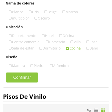
Gama de colores
Blanco
Gris
Beige
Marrón
multicolor
Oscuro
Ubicación
Departamento
Hotel
Oficina
Centro comercial
Comercio
Villa
Casa
Sala de estar
Dormitorio
Cocina
Baño
Diseño
Madera
Piedra
Alfombra
Confirmar
Pisos De Vinilo
Ver