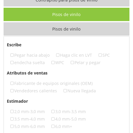
Pisos de vinilo
Pisos de vinilo
Escribe
Pegar hacia abajo
Haga clic en LVT
SPC
endecha suelta
WPC
Pelar y pegar
Atributos de ventas
Fabricante de equipos originales (OEM)
Vendedores calientes
Nueva llegada
Estimador
2,0 mm-3,0 mm
3,0 mm-3,5 mm
3,5 mm-4,0 mm
4,0 mm-5,0 mm
5,0 mm-6,0 mm
6,0 mm+