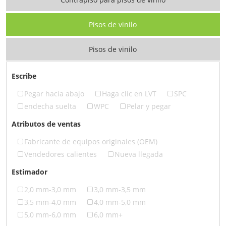
Pisos de vinilo
Pisos de vinilo
Escribe
Pegar hacia abajo
Haga clic en LVT
SPC
endecha suelta
WPC
Pelar y pegar
Atributos de ventas
Fabricante de equipos originales (OEM)
Vendedores calientes
Nueva llegada
Estimador
2,0 mm-3,0 mm
3,0 mm-3,5 mm
3,5 mm-4,0 mm
4,0 mm-5,0 mm
5,0 mm-6,0 mm
6,0 mm+