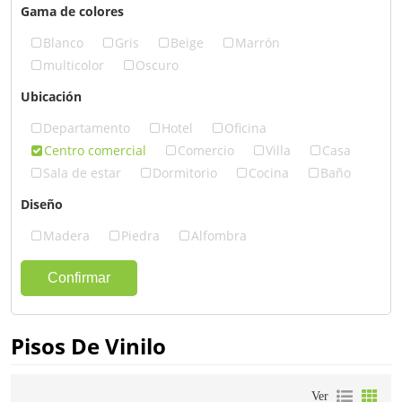
Gama de colores
Blanco
Gris
Beige
Marrón
multicolor
Oscuro
Ubicación
Departamento
Hotel
Oficina
Centro comercial
Comercio
Villa
Casa
Sala de estar
Dormitorio
Cocina
Baño
Diseño
Madera
Piedra
Alfombra
Confirmar
Pisos De Vinilo
Ver