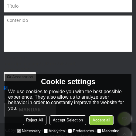
Solo admite
.rar/.zip/.jpg/.png/.gif/.doc/.xls/.pdf,
máximo 20M
Accesorios
Cookie settings
We use cookies to provide you with the best possible
He leido y acepto los Términos y Condiciones de este servicio,
experience. They also allow us to analyze user
Términos y Condiciones
behavior in order to constantly improve the website for
you.
MANDAR
Reject All
Accept Selection
Accept all
Copyright © 2026
HANHENT INTERNATIONAL CHINA CO., LTD.
Necessary
Analytics
Preferences
Marketing