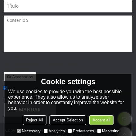
Solo admite
.rar/.zip/.jpg/.png/.gif/.doc/.xls/.pdf,
máximo 20M
Accesorios
Cookie settings
We use cookies to provide you with the best possible
He leido y acepto los Términos y Condiciones de este servicio,
experience. They also allow us to analyze user
Términos y Condiciones
behavior in order to constantly improve the website for
you.
MANDAR
Reject All
Accept Selection
Accept all
Copyright © 2026
HANHENT INTERNATIONAL CHINA CO., LTD.
Necessary
Analytics
Preferences
Marketing