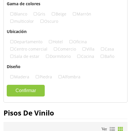
Gama de colores
Blanco
Gris
Beige
Marrón
multicolor
Oscuro
Ubicación
Departamento
Hotel
Oficina
Centro comercial
Comercio
Villa
Casa
Sala de estar
Dormitorio
Cocina
Baño
Diseño
Madera
Piedra
Alfombra
Confirmar
Pisos De Vinilo
Ver