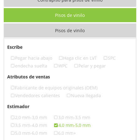
Pisos de vinilo
Pisos de vinilo
Escribe
Pegar hacia abajo
Haga clic en LVT
SPC
endecha suelta
WPC
Pelar y pegar
Atributos de ventas
Fabricante de equipos originales (OEM)
Vendedores calientes
Nueva llegada
Estimador
2,0 mm-3,0 mm
3,0 mm-3,5 mm
3,5 mm-4,0 mm
4,0 mm-5,0 mm
5,0 mm-6,0 mm
6,0 mm+