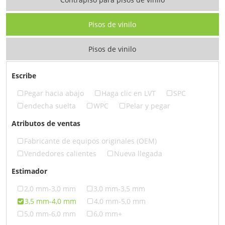
Pisos de vinilo
Pisos de vinilo
Escribe
Pegar hacia abajo
Haga clic en LVT
SPC
endecha suelta
WPC
Pelar y pegar
Atributos de ventas
Fabricante de equipos originales (OEM)
Vendedores calientes
Nueva llegada
Estimador
2,0 mm-3,0 mm
3,0 mm-3,5 mm
3,5 mm-4,0 mm
4,0 mm-5,0 mm
5,0 mm-6,0 mm
6,0 mm+