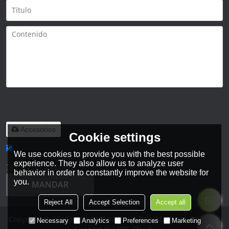
Solo admite
.rar/.zip/.jpg/.png/.gif/.doc/.xls/.pdf,
máximo 20M
Accesorios
Cookie settings
We use cookies to provide you with the best possible
He leido y acepto los Términos y Condiciones de este servicio,
experience. They also allow us to analyze user
Términos y Condiciones
behavior in order to constantly improve the website for
you.
MANDAR
Reject All
Accept Selection
Accept all
Copyright © 2026
HANHENT INTERNATIONAL CHINA CO., LTD.
Necessary
Analytics
Preferences
Marketing