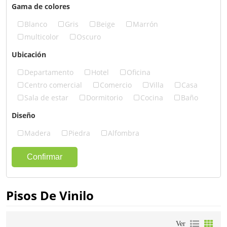
Gama de colores
Blanco
Gris
Beige
Marrón
multicolor
Oscuro
Ubicación
Departamento
Hotel
Oficina
Centro comercial
Comercio
Villa
Casa
Sala de estar
Dormitorio
Cocina
Baño
Diseño
Madera
Piedra
Alfombra
Confirmar
Pisos De Vinilo
Ver