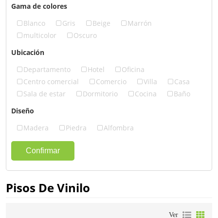
Gama de colores
Blanco
Gris
Beige
Marrón
multicolor
Oscuro
Ubicación
Departamento
Hotel
Oficina
Centro comercial
Comercio
Villa
Casa
Sala de estar
Dormitorio
Cocina
Baño
Diseño
Madera
Piedra
Alfombra
Confirmar
Pisos De Vinilo
Ver