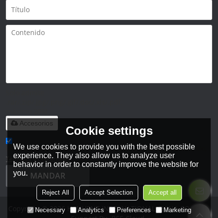
Solo admite
.rar/.zip/.jpg/.png/.gif/.doc/.xls/.pdf,
máximo 20M
Accesorios
Cookie settings
We use cookies to provide you with the best possible
He leido y acepto los Términos y Condiciones de este servicio,
experience. They also allow us to analyze user
Términos y Condiciones
behavior in order to constantly improve the website for
you.
MANDAR
Reject All
Accept Selection
Accept all
Copyright © 2026
HANHENT INTERNATIONAL CHINA CO., LTD.
Necessary
Analytics
Preferences
Marketing