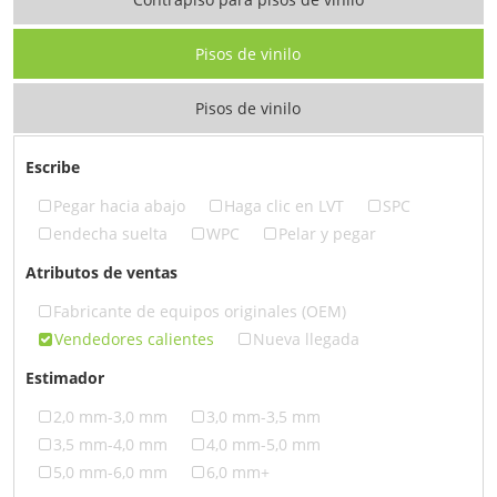
Pisos de vinilo
Pisos de vinilo
Escribe
Pegar hacia abajo
Haga clic en LVT
SPC
endecha suelta
WPC
Pelar y pegar
Atributos de ventas
Fabricante de equipos originales (OEM)
Vendedores calientes
Nueva llegada
Estimador
2,0 mm-3,0 mm
3,0 mm-3,5 mm
3,5 mm-4,0 mm
4,0 mm-5,0 mm
5,0 mm-6,0 mm
6,0 mm+